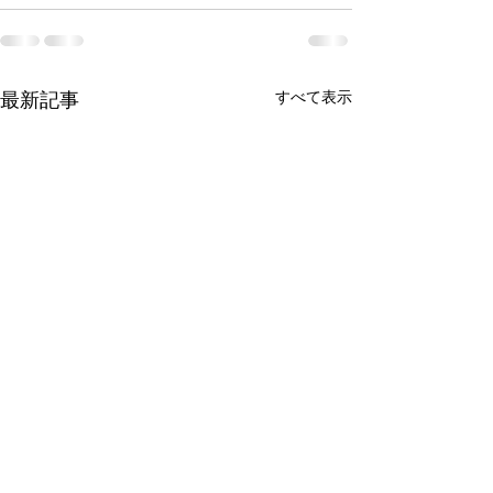
すべて表示
最新記事