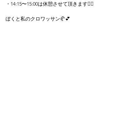
・14:15〜15:00は休憩させて頂きます🙇‍♂️
ぼくと私のクロワッサン🥐💕